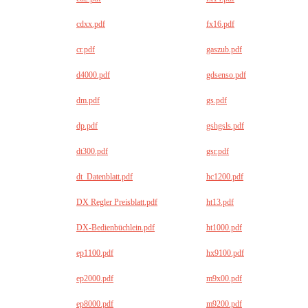
cdxx.pdf
fx16.pdf
cr.pdf
gaszub.pdf
d4000.pdf
gdsenso.pdf
dm.pdf
gs.pdf
dp.pdf
gshgsls.pdf
dt300.pdf
gsr.pdf
dt_Datenblatt.pdf
hc1200.pdf
DX Regler Preisblatt.pdf
ht13.pdf
DX-Bedienbüchlein.pdf
ht1000.pdf
ep1100.pdf
hx9100.pdf
ep2000.pdf
m9x00.pdf
ep8000.pdf
m9200.pdf