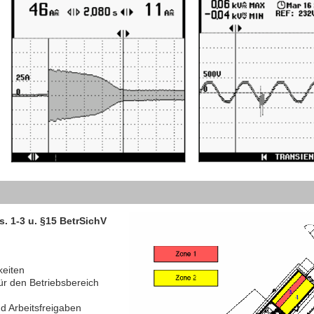
 1-3 u. §15 BetrSichV
keiten
ür den Betriebsbereich
nd Arbeitsfreigaben